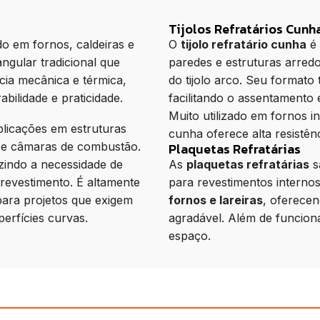
Tijolos Refratários Cunh
do em fornos, caldeiras e
O
tijolo refratário cunha
é 
ngular tradicional que
paredes e estruturas arre
ncia mecânica e térmica,
do tijolo arco. Seu formato
bilidade e praticidade.
facilitando o assentamento 
Muito utilizado em fornos i
plicações em estruturas
cunha oferece alta resistênc
 e câmaras de combustão.
Plaquetas Refratárias
zindo a necessidade de
As
plaquetas refratárias
s
revestimento. É altamente
para revestimentos internos
 para projetos que exigem
fornos e lareiras
, oferecen
perfícies curvas.
agradável. Além de funciona
espaço.