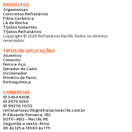
PRODUTOS
Argamassas
Concretos Refratários
Fibra Cerâmica
Lã de Rocha
Tijolos Isolantes
Tijolos Refratários
Copyright © 2025 Refratários Recife Todos os direitos
reservados.
TIPOS DE APLICAÇÕES
Alumínio
Cimento
Ferro e Aço
Gerador de Calor
Incinerador
Minério de Ferro
Petroquímica
COMERCIAL
81 3454 6306
81 3075 1030
81 99276 7070
refratariorecife@refratariorecife.com.br
R. Eduardo Fonseca, 182
50711-460 - Recife, PE
Segunda a sexta-feira
8h às 12h e 13h30 às 17h